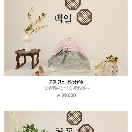
고결-간소 백일상 (여)
고결 상차림이 간소화된 백일상입니다
39,000