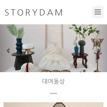
Toggle
Navigat
Previous
Nex
대여돌상
ㅡ