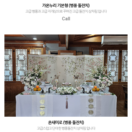
가온누리 기본형 (병풍 돌잔치)
고급 병풍과 고급 자개상으로 꾸며진 고급 돌잔치 상차림 입니다
Call
온새미로 (병풍 돌잔치)
고급스럽고 단아한 병풍돌잔치 상차림 입니다