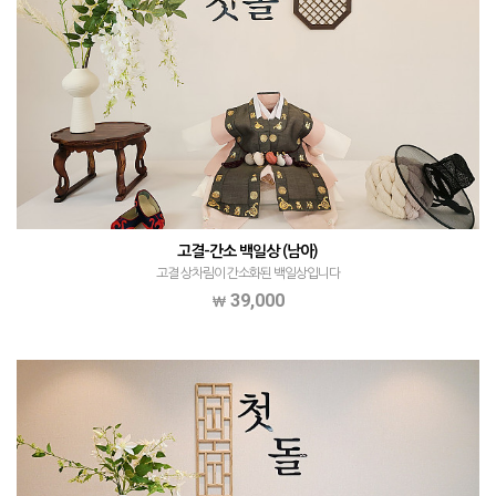
고결-간소 백일상 (남아)
고결 상차림이 간소화된 백일상입니다
39,000