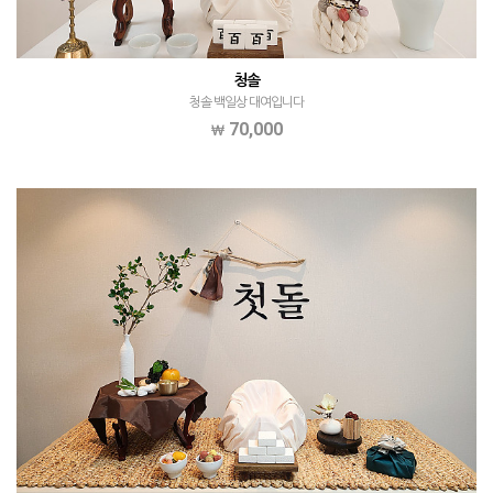
청솔
청솔 백일상 대여입니다
70,000