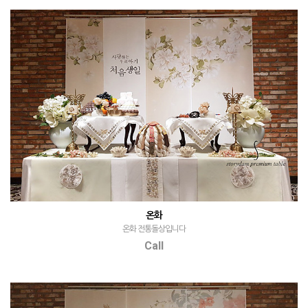
온화
온화 전통돌상입니다
Call