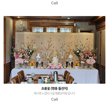
Call
초롱꽃 (병풍 돌잔치)
화사한 느낌의 고급 병풍상차림 입니다
Call