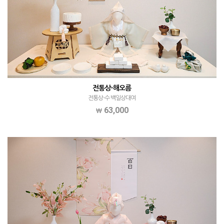
전통상-해오름
전통상-수 백일상대여
63,000