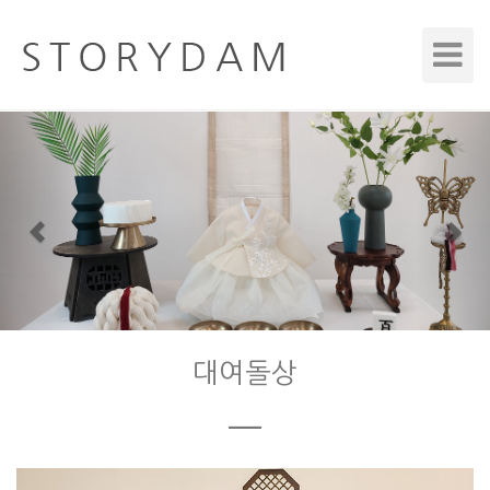
Toggle
Navigat
Previous
Nex
대여돌상
ㅡ