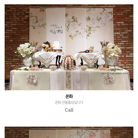
온화
온화 전통돌상입니다
Call