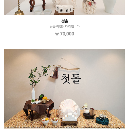
청솔
청솔 백일상 대여입니다
70,000