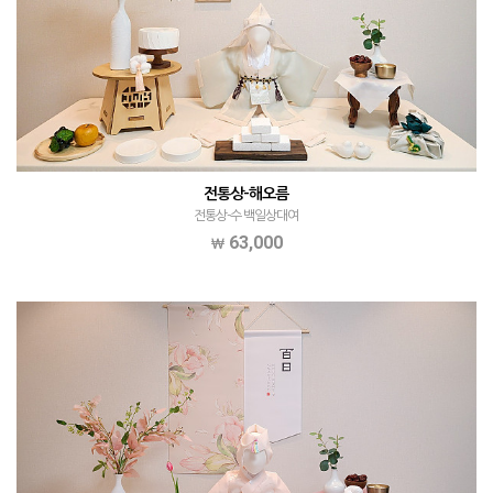
전통상-해오름
전통상-수 백일상대여
63,000