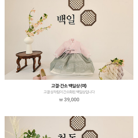
고결-간소 백일상 (여)
고결 상차림이 간소화된 백일상입니다
39,000