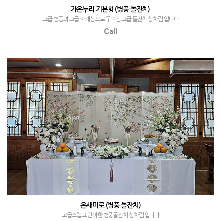
가온누리 기본형 (병풍 돌잔치)
고급 병풍과 고급 자개상으로 꾸며진 고급 돌잔치 상차림 입니다
Call
온새미로 (병풍 돌잔치)
고급스럽고 단아한 병풍돌잔치 상차림 입니다