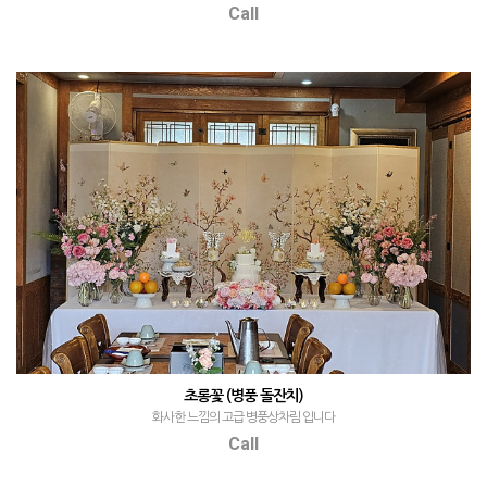
Call
초롱꽃 (병풍 돌잔치)
화사한 느낌의 고급 병풍상차림 입니다
Call