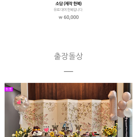
소담 (제작 한복)
유료 대여 한복입니다.
60,000
출장돌상
ㅡ