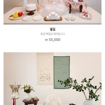
꽃길
꽃길 백일상 대여입니다
55,000