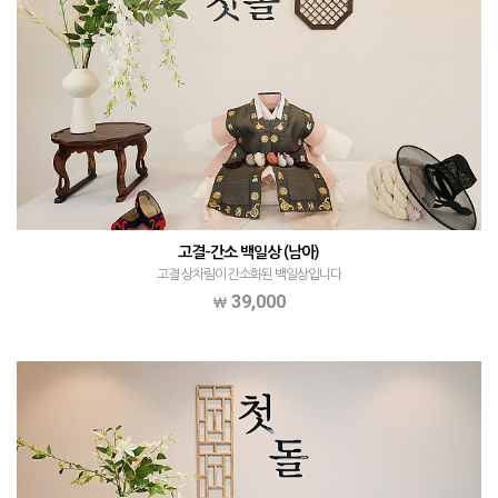
고결-간소 백일상 (남아)
고결 상차림이 간소화된 백일상입니다
39,000