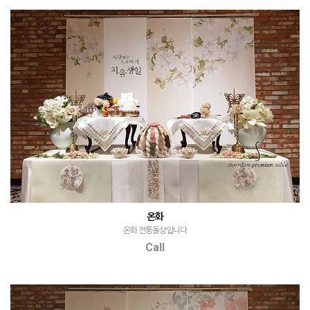
온화
온화 전통돌상입니다
Call