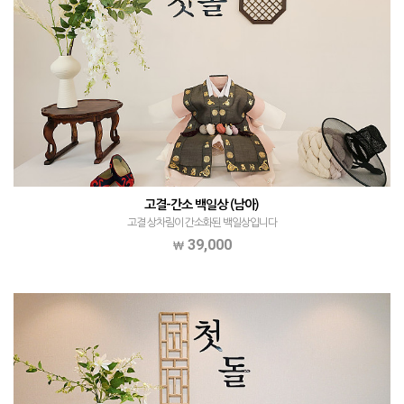
고결-간소 백일상 (남아)
고결 상차림이 간소화된 백일상입니다
39,000