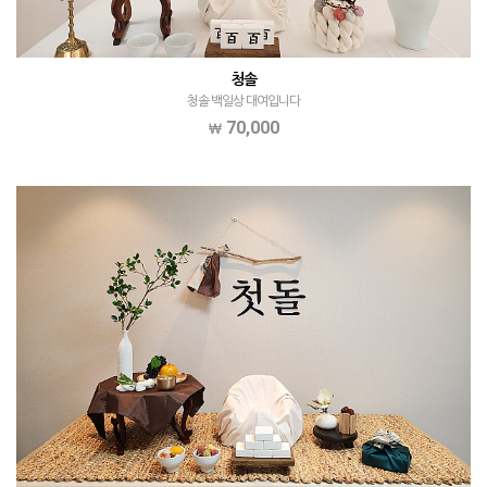
청솔
청솔 백일상 대여입니다
70,000