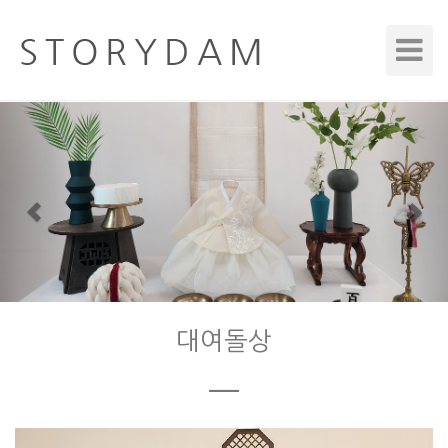
Toggle
Navigat
Previous
Nex
대여돌상
ㅡ