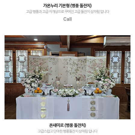
가온누리 기본형 (병풍 돌잔치)
고급 병풍과 고급 자개상으로 꾸며진 고급 돌잔치 상차림 입니다
Call
온새미로 (병풍 돌잔치)
고급스럽고 단아한 병풍돌잔치 상차림 입니다