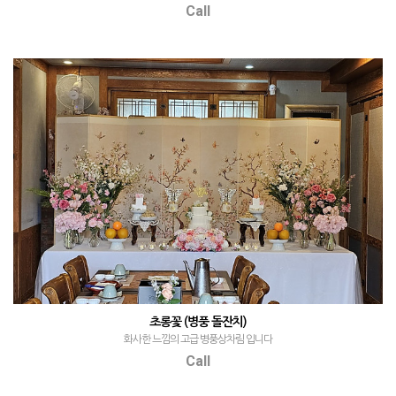
Call
초롱꽃 (병풍 돌잔치)
화사한 느낌의 고급 병풍상차림 입니다
Call