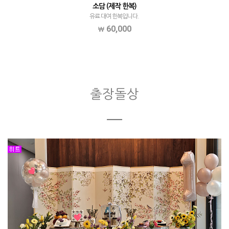
소담 (제작 한복)
유료 대여 한복입니다.
60,000
출장돌상
ㅡ