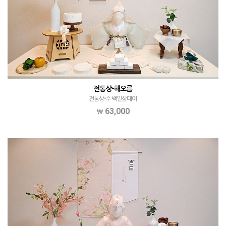
전통상-해오름
전통상-수 백일상대여
63,000