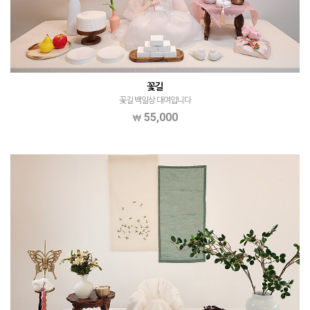
꽃길
꽃길 백일상 대여입니다
55,000