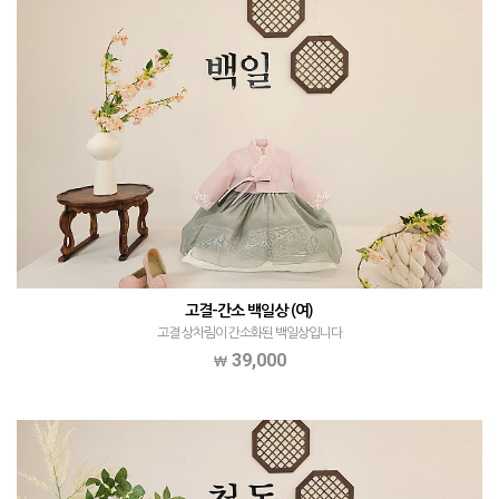
고결-간소 백일상 (여)
고결 상차림이 간소화된 백일상입니다
39,000