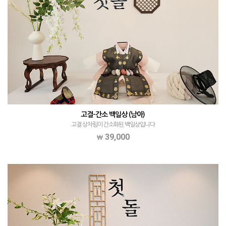
고결-간소 백일상 (남아)
고결 상차림이 간소화된 백일상입니다
39,000