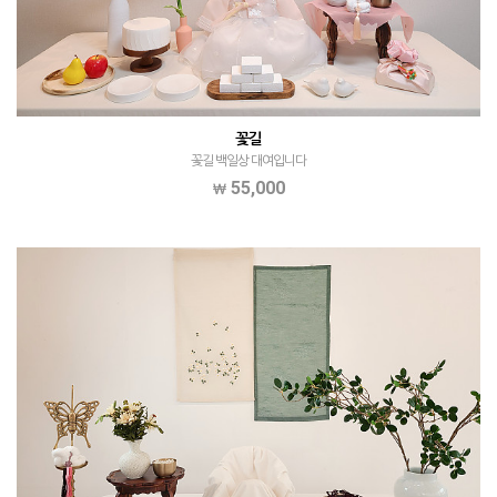
꽃길
꽃길 백일상 대여입니다
55,000