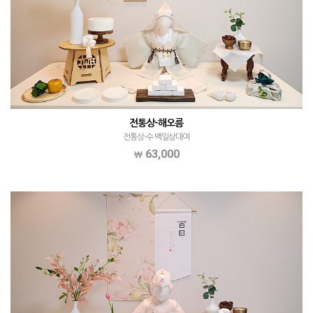
전통상-해오름
전통상-수 백일상대여
63,000