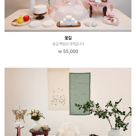
꽃길
꽃길 백일상 대여입니다
55,000