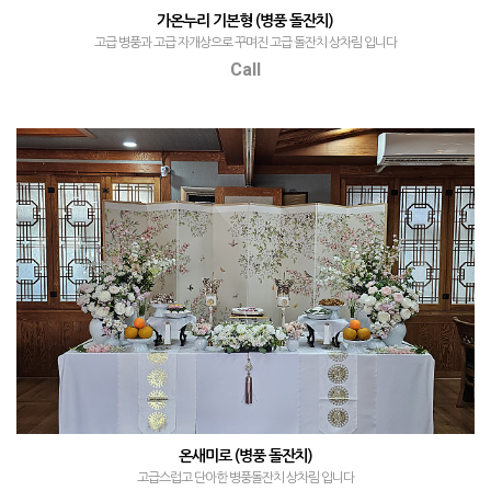
가온누리 기본형 (병풍 돌잔치)
고급 병풍과 고급 자개상으로 꾸며진 고급 돌잔치 상차림 입니다
Call
온새미로 (병풍 돌잔치)
고급스럽고 단아한 병풍돌잔치 상차림 입니다