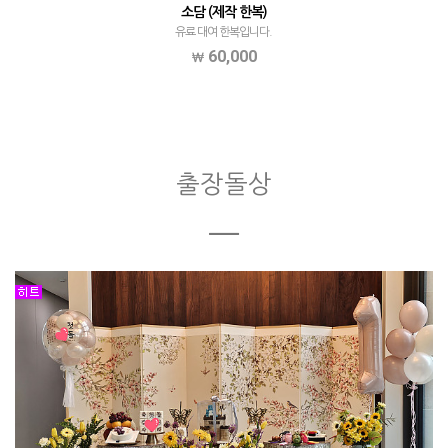
소담 (제작 한복)
유료 대여 한복입니다.
60,000
출장돌상
ㅡ