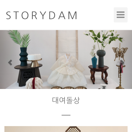
Toggle
Navigat
Previous
Nex
대여돌상
ㅡ