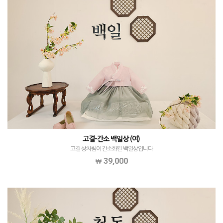
고결-간소 백일상 (여)
고결 상차림이 간소화된 백일상입니다
39,000