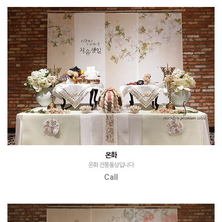
온화
온화 전통돌상입니다
Call