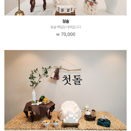
청솔
청솔 백일상 대여입니다
70,000