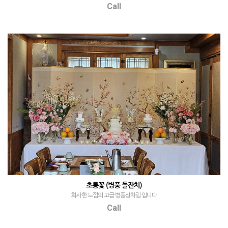
Call
초롱꽃 (병풍 돌잔치)
화사한 느낌의 고급 병풍상차림 입니다
Call