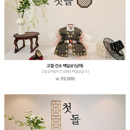
고결-간소 백일상 (남아)
고결 상차림이 간소화된 백일상입니다
39,000