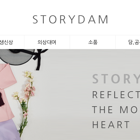
생신상
의상대여
소품
담,