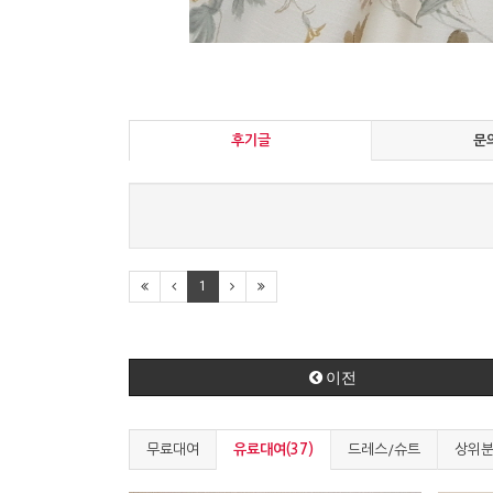
후기글
문
1
이전
무료대여
유료대여(37)
드레스/슈트
상위