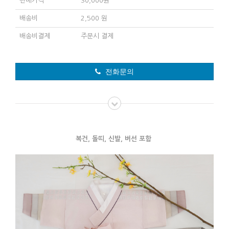
판매가격
30,000원
배송비
2,500 원
배송비결제
주문시 결제
전화문의
복건, 돌띠, 신발, 버선 포함