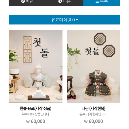
이전
다음
목록
유료대여(37)
한솔 용포(제작 상품)
태린 (제작한복)
유료 대여 상품입니다
유료 대여 한복입니다.
60,000
60,000