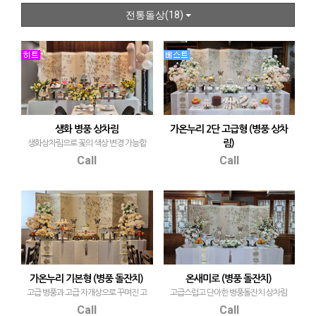
전통돌상(18)
생화 병풍 상차림
가온누리 2단 고급형 (병풍 상차
림)
생화상차림으로 꽃의 색상 변경 가능합
니다
2단 고급 병풍 상차림으로 서울고급호텔
Call
Call
에서 인기있는 상품 입니다
가온누리 기본형 (병풍 돌잔치)
온새미로 (병풍 돌잔치)
고급 병풍과 고급 자개상으로 꾸며진 고
고급스럽고 단아한 병풍돌잔치 상차림
급 돌잔치 상차림 입니다
입니다
Call
Call