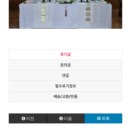
후기글
문의글
댓글
필수표기정보
배송/교환/반품
이전
다음
목록