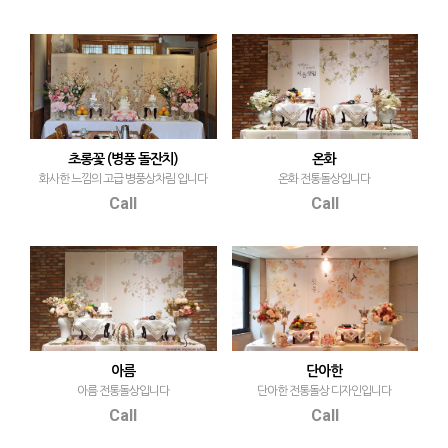
초롱꽃 (병풍 돌잔치)
온화
화사한 느낌의 고급 병풍상차림 입니다
온화 전통돌상입니다
Call
Call
아름
단아한
아름 전통돌상입니다
단아한 전통돌상 디자인입니다
Call
Call