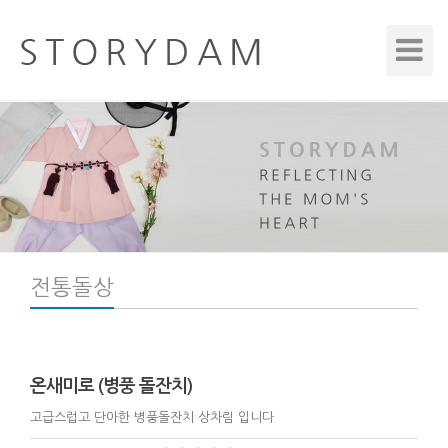
Toggle
Navigat
전통돌상
온새미로 (병풍 돌잔치)
고급스럽고 단아한 병풍돌잔치 상차림 입니다