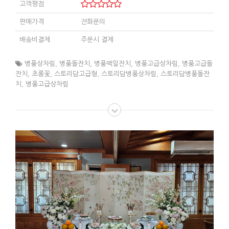
고객평점
판매가격
전화문의
배송비결제
주문시 결제
병풍상차림
,
병풍돌잔치
,
병풍백일잔치
,
병풍고급상차림
,
병풍고급돌
잔치
,
초롱꽃
,
스토리담고급형
,
스토리담병풍상차림
,
스토리담병풍돌잔
치
,
병풍고급상차림